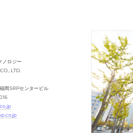
クノロジー
O., LTD.
22 福岡SRPセンタービル
0016
co.jp
up.co.jp