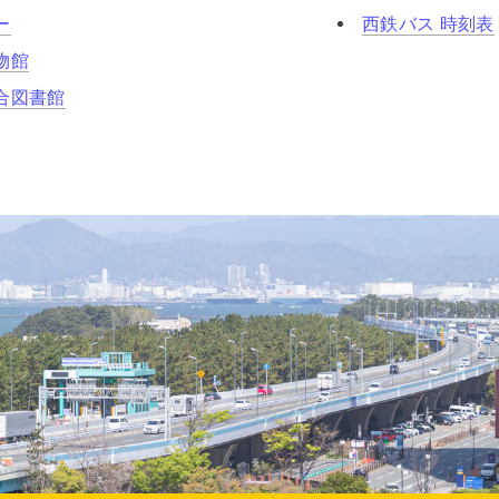
ー
西鉄バス 時刻表
物館
合図書館